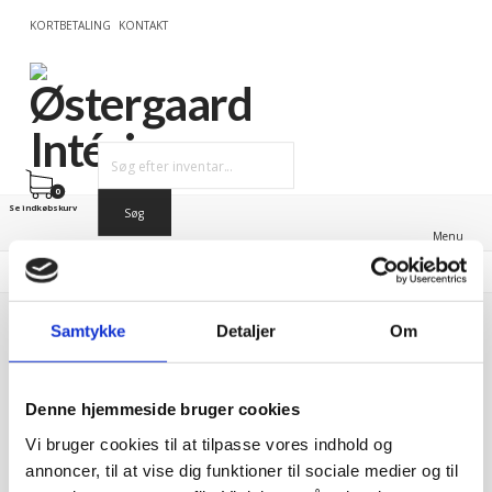
KORTBETALING
KONTAKT
0
Se indkøbskurv
Menu
Kvalitet siden 1976
Ring tlf. 97153111
Vi er Østergaard!
8-16.30 (fre 8-13.30)
Østergaard Intérieur
>
Produkter
>
Garderobe/Reoler/Standere
>
Samtykke
Detaljer
Om
Diske
>
Tilbehør
Denne hjemmeside bruger cookies
Vi bruger cookies til at tilpasse vores indhold og
Tilbehør
annoncer, til at vise dig funktioner til sociale medier og til