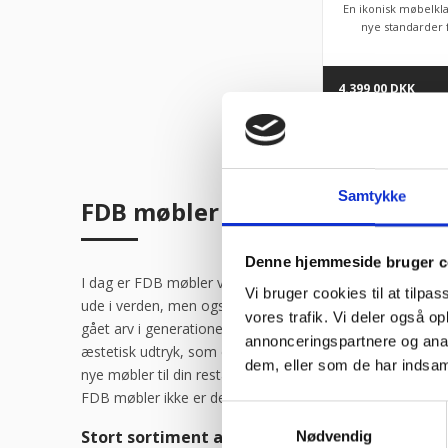
En ikonisk møbelkla
nye standarder 
4.399,00
DKK
Samtykke
FDB møbler - dansk kulturarv
Denne hjemmeside bruger c
I dag er FDB møbler verdenskendt og elsket dansk design
Vi bruger cookies til at tilpas
ude i verden, men også herhjemme i Danmark. Det er his
vores trafik. Vi deler også 
gået arv i generationer, og som bliver ved med at være f
annonceringspartnere og anal
æstetisk udtryk, som er folkekært og passer ind i rigtig
dem, eller som de har indsaml
nye møbler til din restaurant eller café er det derfor b
FDB møbler ikke er den helt rigtige løsning.
Samtykkevalg
Stort sortiment af FDB møbler
Nødvendig