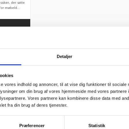
ssiker, der satte
for møbeld...
Detaljer
ookies
, som du finder flere steder
FDM møbler laver mere end b
se vores indhold og annoncer, til at vise dig funktioner til sociale
torien om klassikere, der er
lamper, som vi også forhandle
oplysninger om din brug af vores hjemmeside med vores partnere i
unktionelle og have et
lamperne er skabt ud fra sa
ysepartnere. Vores partnere kan kombinere disse data med andr
 mange hjem. Har du brug for
smukke og funktionelle og sa
et fra din brug af deres tjenester.
estemt værd at undersøge, om
de er af høj kvalitet. Vi forh
bud på, hvordan en tradition
hyggeligt lys, og med sin smu
Præferencer
Statistik
forhandler også lampen som 