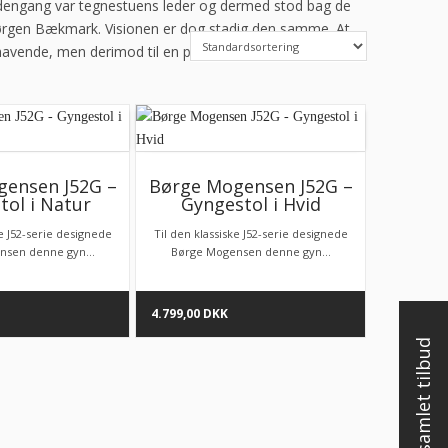
m dengang var tegnestuens leder og dermed stod bag de
 Jørgen Bækmark. Visionen er dog stadig den samme. At
vende, men derimod til en pris, så langt flere kan få fat
ensen J52G –
Børge Mogensen J52G –
tol i Natur
Gyngestol i Hvid
ke J52-serie designede
Til den klassiske J52-serie designede
sen denne gyn...
Børge Mogensen denne gyn...
4.799,00
DKK
Få et samlet tilbud