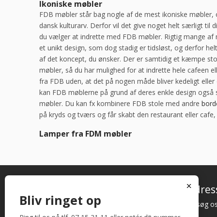
Ikoniske møbler
FDB møbler står bag nogle af de mest ikoniske møbler, og
dansk kulturarv. Derfor vil det give noget helt særligt til d
du vælger at indrette med FDB møbler. Rigtig mange af 
et unikt design, som dog stadig er tidsløst, og derfor helt 
af det koncept, du ønsker. Der er samtidig et kæmpe stor
møbler, så du har mulighed for at indrette hele cafeen e
fra FDB uden, at det på nogen måde bliver kedeligt eller
kan FDB møblerne på grund af deres enkle design også 
møbler. Du kan fx kombinere FDB stole med andre
bord
på kryds og tværs og får skabt den restaurant eller cafe,
Lamper fra FDM møbler
x
Bredt sortiment af
Adres
Bliv ringet op
restaurant inventar
Besøg os
Vi er leveringsdygtige i alle former for