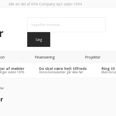
Alle en del af KPA Company ApS siden 1994
ion
Finansiering
Projekter
ger af møbler
Du skal være helt tilfreds
Ring til
inger siden 1976
Vores konsulenter går ikke før
Man-torsd
ler
r