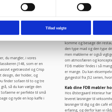
DB møbler. Vi kan tilbyde FDB
bord, en reol eller et helt t
vil helt sikkert kunne give din
Vælg de rigtige møbler 
Det er vigtigt at vælge de helt
Tillad valgte
nemlig stor betydning. Især 
og dermed i sidste ende også 
komme og besøge din restau
den type mad og den type dr
men møblerne er også vigtig
er, du mangler, i vores
om atmosfæren og konceptet.
lassikeren J148, som er en
FDB møbler findes i så mange
ssivt egetræsstel og Crisp
er mange. Du kan eksempelvis
 design, der holder, og
gyngestol fra J52 serien, hv
Du finder sofaen til to og tre
g grå, så du kan vælge den
Køb dine FDB møbler ho
 Sofaerne er perfekte til små
Hos Østergaard Interieur har 
lbage og nyde en kop kaffe i
leveret løsninger til virksomhe
løsninger til dig og din café 
erfaring, og derfor kan vi råd