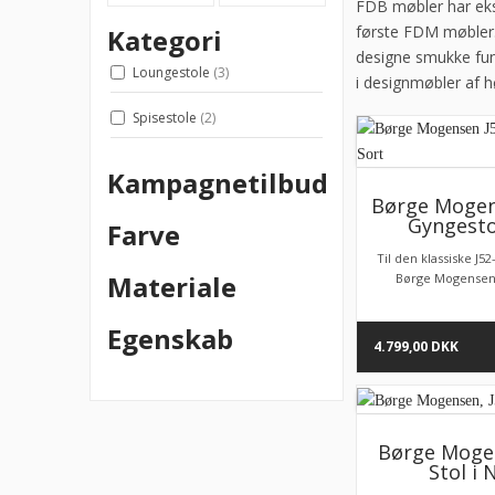
FDB møbler har eks
første FDM møbler.
Kategori
designe smukke funk
Loungestole
(3)
i designmøbler af hø
Spisestole
(2)
Kampagnetilbud
Børge Mogen
Gyngestol
Farve
Til den klassiske J5
Materiale
Børge Mogensen 
Egenskab
4.799,00
DKK
Børge Mogen
Stol i 