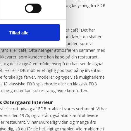
redje sted. Der er mange muligheder, og
belysning
fra FDB
 restaurant eller café lige det ekstra.
til din restaurant eller cafe
 rigtige møbler til din restaurant eller café. Det har
Tillad alle
for det samlede koncept og den atmosfære, du skaber,
af stor betydning for den type af kunder, som vil
rant eller café. Ofte hænger atmosfæren sammen med
ikkevarer, som kunderne kan købe på din restaurant,
e, og det er også en måde, hvorpå du kan sende signal
 Her er FDB møbler et rigtig god bud på ny inventar.
 forskellige farver, modeller og typer, så mulighederne
 få klassiske FDB spiseborde eller en klassisk FDB
or dine gæster kan koble fra og nyde komforten.
s Østergaard Interieur
vi et stort udvalg af FDB møbler i vores sortiment. Vi har
der siden 1976, og vi står også altid klar til at levere
eller restaurant. Vi har uvurderlig viden og mange års
give dig, så du får de helt rigtige møbler. Alle møblerne i