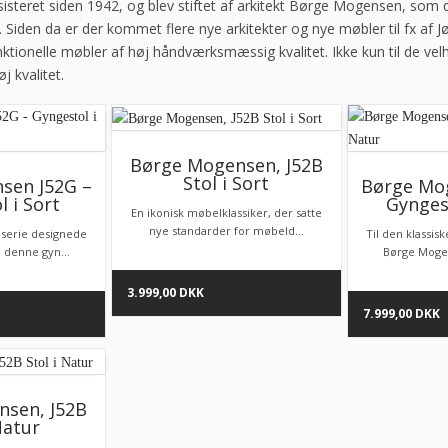
isteret siden 1942, og blev stiftet af arkitekt Børge Mogensen, so
 Siden da er der kommet flere nye arkitekter og nye møbler til fx af
tionelle møbler af høj håndværksmæssig kvalitet. Ikke kun til de velha
j kvalitet.
Børge Mogensen, J52B
Stol i Sort
sen J52G –
Børge Mog
 i Sort
Gynges
En ikonisk møbelklassiker, der satte
nye standarder for møbeld...
2-serie designede
Til den klassis
denne gyn...
Børge Mogen
3.999,00
DKK
7.999,00
DKK
sen, J52B
Natur