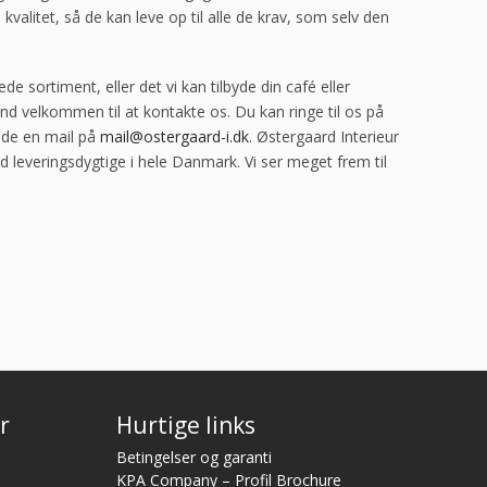
kvalitet, så de kan leve op til alle de krav, som selv den
de sortiment, eller det vi kan tilbyde din café eller
end velkommen til at kontakte os. Du kan ringe til os på
ende en mail på
mail@ostergaard-i.dk
. Østergaard Interieur
tid leveringsdygtige i hele Danmark. Vi ser meget frem til
r
Hurtige links
Betingelser og garanti
KPA Company – Profil Brochure