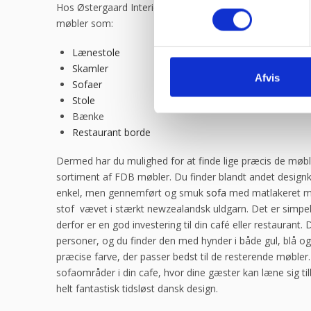
Hos Østergaard Interieur A/S har vi et stort udvalg af F
møbler som:
Lænestole
Skamler
Afvis
Sofaer
Stole
Bænke
Restaurant borde
Dermed har du mulighed for at finde lige præcis de møbl
sortiment af FDB møbler. Du finder blandt andet designk
enkel, men gennemført og smuk
sofa
med matlakeret ma
stof vævet i stærkt newzealandsk uldgarn. Det er simpelt
derfor er en god investering til din café eller restaurant. 
personer, og du finder den med hynder i både gul, blå o
præcise farve, der passer bedst til de resterende møbler.
sofaområder i din cafe, hvor dine gæster kan læne sig ti
helt fantastisk tidsløst dansk design.