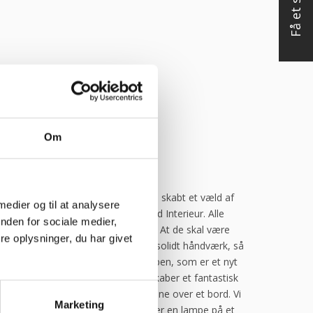
Om
are møbler. FDM møbler har også skabt et væld af
 medier og til at analysere
r i vores sortiment hos Østergaard Interieur. Alle
nden for sociale medier,
mme vision som alle FDB møblerne. At de skal være
e oplysninger, du har givet
mtidig være skabt på baggrund af solidt håndværk, så
andler forskellige udgaver af Hiti lampen, som er et nyt
el lampe kan se ud i dag. Lampen skaber et fantastisk
kke form hænger den rigtig flot alene over et bord. Vi
Marketing
bordlampe, hvis du i stedet mangler en lampe på et