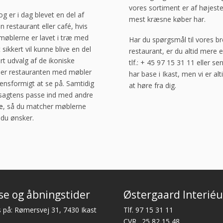
vores sortiment er af højeste 
 er i dag blevet en del af
mest kræsne køber har.
in restaurant eller café, hvis
møblerne er lavet i træ med
Har du spørgsmål til vores bre
sikkert vil kunne blive en del
restaurant, er du altid mere 
t udvalg af de ikoniske
tlf.: + 45 97 15 31 11 eller s
ller restauranten med møbler
har base i Ikast, men vi er al
 ensformigt at se på. Samtidig
at høre fra dig.
sagtens passe ind med andre
e
, så du matcher møblerne
 du ønsker.
se og åbningstider
Østergaard Interiéu
 på: Rømersvej 31, 7430 Ikast
Tlf.
97 15 31 11
CVR. 25 82 15 48