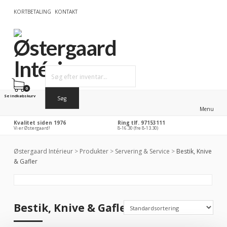
KORTBETALING
KONTAKT
0
Se indkøbskurv
Menu
Kvalitet siden 1976
Ring tlf. 97153111
Vi er Østergaard!
8-16.30 (fre 8-13.30)
Østergaard Intérieur
>
Produkter
>
Servering & Service
>
Bestik, Knive
& Gafler
Bestik, Knive & Gafler