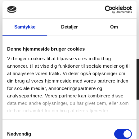
Kaffeske, Amarone, FineDine
Samtykke
Detaljer
Om
5 års skårgaranti.Flot service fra Fine Dine.
Kagegaffel, Amarone, FineDine
5 års skårgaranti.Flot service fra Fine Dine.
11,00
DKK
11,00
DKK
Denne hjemmeside bruger cookies
Vi bruger cookies til at tilpasse vores indhold og
Få et samlet tilbud
annoncer, til at vise dig funktioner til sociale medier og til
Teske, Amarone, FineDine
at analysere vores trafik. Vi deler også oplysninger om
5 års skårgaranti.Flot service fra Fine Dine.
Dessertgaffel, Amarone, FineDine
din brug af vores hjemmeside med vores partnere inden
5 års skårgaranti.Flot service fra Fine Dine.
for sociale medier, annonceringspartnere og
12,00
DKK
15,00
DKK
analysepartnere. Vores partnere kan kombinere disse
data med andre oplysninger, du har givet dem, eller som
de har indsamlet fra din brug af deres tjenester.
Samtykkevalg
Steakknive – Corfu-serie, sæt a 6´stk – FineDine
Nødvendig
Steakknive - Corfu-serie, pakke a 6´stk, FineDine