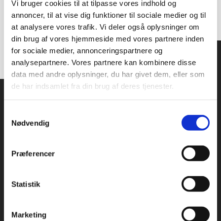
Vi bruger cookies til at tilpasse vores indhold og
annoncer, til at vise dig funktioner til sociale medier og til
at analysere vores trafik. Vi deler også oplysninger om
Kaffekande i sort, Hendi
din brug af vores hjemmeside med vores partnere inden
Kaffekande i sort fra Hendi Mål: 110x289 Trykknap for opfyldni...
Få et samlet tilbud
for sociale medier, annonceringspartnere og
119,95
DKK
analysepartnere. Vores partnere kan kombinere disse
data med andre oplysninger, du har givet dem, eller som
de har indsamlet fra din brug af deres tjenester.
Bredt sortiment af restaurant inventar
Vi er leveringsdygtige i alle former for interiør – i hele landet.
Samtykkevalg
Vi er din professionelle indretningsarkitekt og leverandør af
Nødvendig
de bedste kvalitetsmøbler og inventar.
Alle priser på siden er ekskl. moms.
Præferencer
Adresse og åbningstider
Statistik
Besøg os på: Rømersvej 31, 7430 Ikast
Marketing
Åbningstider: