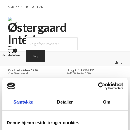
KORTBETALING
KONTAKT
0
Se indkøbskurv
Menu
Kvalitet siden 1976
Ring tlf. 97153111
Vi er Østergaard!
8-16.30 (fre 8-13.30)
Østergaard Intérieur
>
Produkter
>
Servering & Service
>
Termokander & Vandkander
>
Termokander
Samtykke
Detaljer
Om
Termokander
Denne hjemmeside bruger cookies