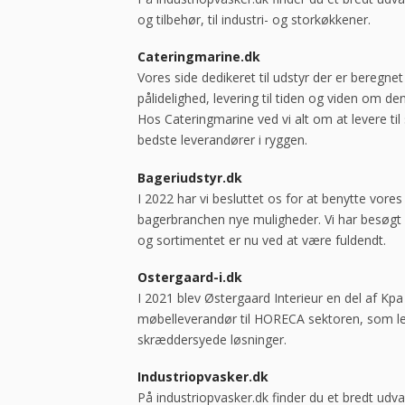
og tilbehør, til industri- og storkøkkener.
Cateringmarine.dk
Vores side dedikeret til udstyr der er beregnet 
pålidelighed, levering til tiden og viden om den
Hos Cateringmarine ved vi alt om at levere til 
bedste leverandører i ryggen.
Bageriudstyr.dk
I 2022 har vi besluttet os for at benytte vores 
bagerbranchen nye muligheder. Vi har besøgt 
og sortimentet er nu ved at være fuldendt.
Ostergaard-i.dk
I 2021 blev Østergaard Interieur en del af Kp
møbelleverandør til HORECA sektoren, som leve
skræddersyede løsninger.
Industriopvasker.dk
På industriopvasker.dk finder du et bredt udv