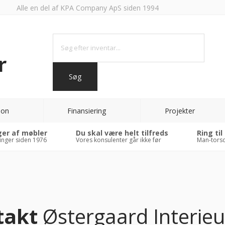
Alle en del af KPA Company ApS siden 1994
ion
Finansiering
Projekter
ger af møbler
Du skal være helt tilfreds
Ring til
inger siden 1976
Vores konsulenter går ikke før
Man-torsd
takt
Østergaard Interieu