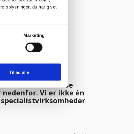
e oplysninger, du har givet
anya Jensen
Marketing
steri
Tillad alle
t en stor familie. Se
nedenfor. Vi er ikke én
e specialistvirksomheder