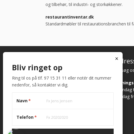
og tilbehør, til industri- og storkøkkener.
restaurantinventar.dk
Standardmøbler til restaurationsbranchen til fa
x
Bredt sortiment af
Adres
Bliv ringet op
restaurant inventar
Besøg os
Vi er leveringsdygtige i alle former for
Ring til os på tlf. 97 15 31 11 eller notér dit nummer
Åbnings
interiør – i hele landet. Vi er din
nedenfor, så kontakter vi dig.
Mandag ti
professionelle indretningsarkitekt og
Fredag fr
leverandør af de bedste kvalitetsmøbler
Navn
*
og inventar.
Alle priser på siden er ekskl. moms.
Telefon
*