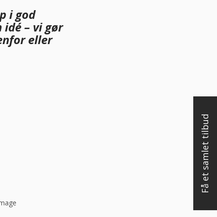
p i god
idé – vi gør
nfor eller
Få et samlet tilbud