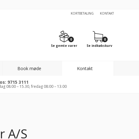
KORTBETALING
KONTAKT
0
0
Se gemte varer
Se indkøbskurv
Book møde
Kontakt
 os: 9715 3111
ag 08:00 – 15.30, fredag 08:00 – 13.00
r A/S