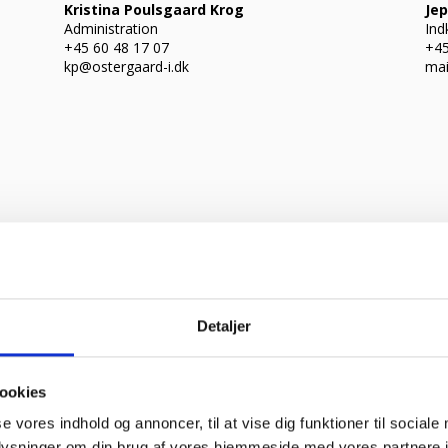
Kristina Poulsgaard Krog
Je
Administration
Ind
+45 60 48 17 07
+45
kp@ostergaard-i.dk
mai
Julie Beck Jeppesen
Jø
Indkøbskoordinator
Mo
Detaljer
+45 93 60 47 38
julie@cateringinventar.dk
ookies
se vores indhold og annoncer, til at vise dig funktioner til sociale
oplysninger om din brug af vores hjemmeside med vores partnere i