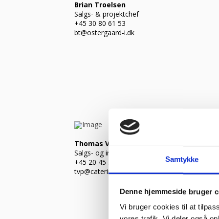
Brian Troelsen
Salgs- & projektchef
+45 30 80 61 53
bt@ostergaard-i.dk
Thomas Vestergaard Pedersen
Salgs- og indretningskonsulent
Samtykke
+45 20 45 59 71
tvp@cateringinventar.dk
Denne hjemmeside bruger c
Vi bruger cookies til at tilpas
vores trafik. Vi deler også 