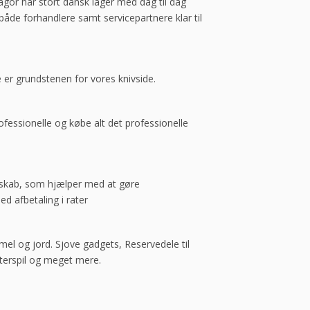
gor har stort dansk lager med dag til dag
både forhandlere samt servicepartnere klar til
 er grundstenen for vores knivside.
fessionelle og købe alt det professionelle
elskab, som hjælper med at gøre
d afbetaling i rater
mel og jord. Sjove gadgets, Reservedele til
uterspil og meget mere.