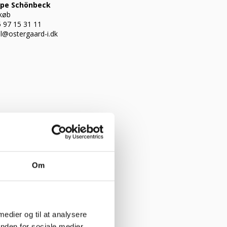
ppe Schönbeck
køb
 97 15 31 11
l@ostergaard-i.dk
rgen Lynge Jensen
ntør
Om
 medier og til at analysere
nden for sociale medier,