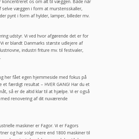
ar koncentreret os om alt til væggen. Både når
f selve væggen i form at murstensskaller,
der pynt i form af hylder, lamper, billeder mv.
ring udstyr. Vi ved hvor afgørende det er for
. Vi er blandt Danmarks største udlejere af
riovne, industri friture mv. til festivaler,
.
ing her fået egen hjemmeside med fokus på
vere et færdigt resultat – HVER GANG! Har du et
, så er de altid klar til at hjælpe. Vi er også
p med renovering af dit nuværende
strielle maskiner er Fagor. Vi er Fagors
rtner og har solgt mere end 1800 maskiner til