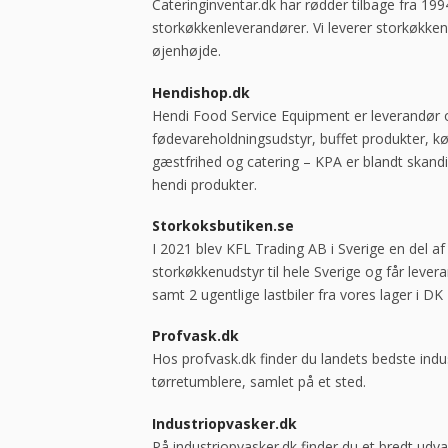
Cateringinventar.dk har rødder tilbage fra 199
storkøkkenleverandører. Vi leverer storkøkkene
øjenhøjde.
Hendishop.dk
Hendi Food Service Equipment er leverandør o
fødevareholdningsudstyr, buffet produkter, kø
gæstfrihed og catering – KPA er blandt skand
hendi produkter.
Storkoksbutiken.se
I 2021 blev KFL Trading AB i Sverige en del a
storkøkkenudstyr til hele Sverige og får lever
samt 2 ugentlige lastbiler fra vores lager i DK
Profvask.dk
Hos profvask.dk finder du landets bedste ind
tørretumblere, samlet på et sted.
Industriopvasker.dk
På industriopvasker.dk finder du et bredt udv