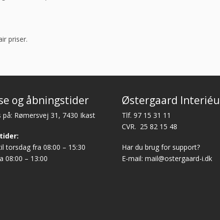
ir priser.
se og åbningstider
Østergaard Interiéu
 på: Rømersvej 31, 7430 Ikast
Tlf.
97 15 31 11
CVR. 25 82 15 48
tider:
l torsdag fra 08:00 – 15:30
Har du brug for support?
a 08:00 – 13:00
E-mail:
mail@ostergaard-i.dk