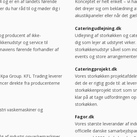
4 og er en af landets førende
Konceptet er helt enkelt – vi h
r du har råd til og møder dig i
det drejer sig om beklædning a
akustikpaneler eller når det gæl
Cateringudlejning.dk
g producent af ikke-
Udlejning af storkøkken og cate
kkenudstyr og service til
dig som lejer at udstyret virker
inaviens førende forhandler af
storkøkkenudstyr såvel som indust
events og store arrangementer
Cateringprojekt.dk
f Kpa Group. KFL Trading leverer
Vores storkøkken projektafdel
ancer direkte fra producenterne
det de er rigtig gode til: at le
storkøkkenprojekt stort som småt
klar på at tage udfordringen o
storkøkken.
ustri vaskemaskiner og
Fagor.dk
Vores største leverandør af indu
officielle danske samarbejdspa
alg af industri opvaskemaskiner