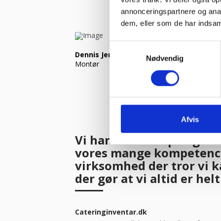
annonceringspartnere og anal
dem, eller som de har indsaml
Samtykkevalg
Dennis Jensen
Nødvendig
Montør
Afvis
Vi har haft fart på og me
vores mange kompetencer
virksomhed der tror vi k
der gør at vi altid er hel
Cateringinventar.dk