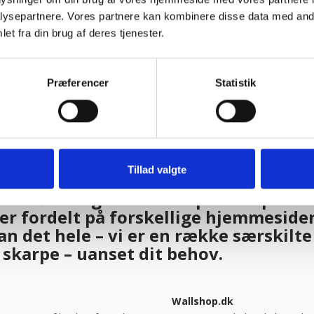
ysepartnere. Vores partnere kan kombinere disse data med andr
et fra din brug af deres tjenester.
Doris Jacobsen
Ar
Præferencer
Statistik
Polsteri
Pol
Tillad valgte
d 8 børsen gazeller er Kpa Group bleve
 fordelt på forskellige hjemmesider 
an det hele – vi er en række særskilt
t skarpe – uanset dit behov.
Wallshop.dk