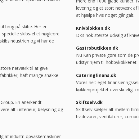
mere end 1000 glade kunder. Fa
levering og et stort netværk af 
at hjælpe hvis noget går galt.
til brug på skibe. Her er
Knivblokken.dk
 specielle skibs-el et nøgleord.
DKs nok største udvalg af knive
skibsindustrien og vi har de
Gastrobutikken.dk
Nu Kan private gøre som de pro
udstyr hjem til hobbykøkkenet.
store netværk til at give
fabrikker, haft mange snakke
Cateringfinans.dk
Vores helt eget finansieringss
køkkenprojektet overskueligt me
a Group. En anerkendt
Skiftselv.dk
re alt i interieur, belysning og
Skiftselv sælger alt mellem him
hvidevarer, ventilatorer, comp
alg af industri opvaskemaskiner