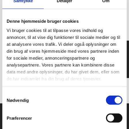
Samtykke
Detaljer
Om
Denne hjemmeside bruger cookies
Vi bruger cookies til at tilpasse vores indhold og
annoncer, til at vise dig funktioner til sociale medier og til
at analysere vores trafik. Vi deler også oplysninger om
Få et samlet tilbud
din brug af vores hjemmeside med vores partnere inden
for sociale medier, annonceringspartnere og
analysepartnere. Vores partnere kan kombinere disse
data med andre oplysninger, du har givet dem, eller som
de har indsamlet fra din brug af deres tjenester.
Samtykkevalg
Nødvendig
Bredt sortiment af restaurant inventar
Præferencer
Vi er leveringsdygtige i alle former for interiør – i hele landet.
Vi er din professionelle indretningsarkitekt og leverandør af