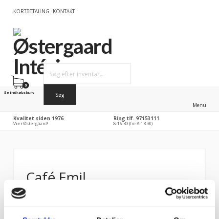
KORTBETALING
KONTAKT
0
Se indkøbskurv
Menu
Kvalitet siden 1976
Ring tlf. 97153111
Vi er Østergaard!
8-16.30 (fre 8-13.30)
Café Emil
Vi har leveret special producerede sofabænke i
cirkelslag, hvor væggen mellem de to sofaer har
ilagt RGB lys i toppen (lys med farveskifte)